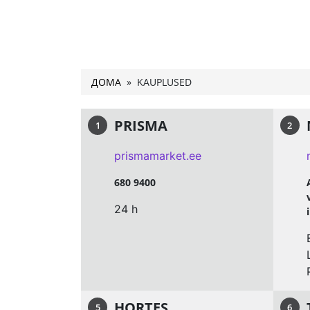
ДОМА
» KAUPLUSED
PRISMA
1
2
prismamarket.ee
680 9400
24 h
HORTES
5
6