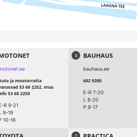
MOTONET
BAUHAUS
3
motonet.ee
bauhaus.ee
Auto ja mootorratta
602 9200
varuosad 53 68 2252, muu
E-R 7-20
info 53 68 2250
L 8-20
E-R 9-21
P 9-17
L 9-19
P 10-18
TOYOTA
PRACTICA
7