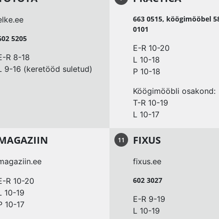
663 0515, köögimööbel 5
elke.ee
0101
602 5205
E-R 10-20
E-R 8-18
L 10-18
L 9-16 (keretööd suletud)
P 10-18
Köögimööbli osakond:
T-R 10-19
L 10-17
MAGAZIIN
FIXUS
11
magaziin.ee
fixus.ee
602 3027
E-R 10-20
L 10-19
E-R 9-19
P 10-17
L 10-19