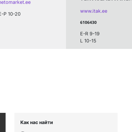
netomarket.ee
www.itak.ee
E-P 10-20
6106430
E-R 9-19
L 10-15
Как нас найти