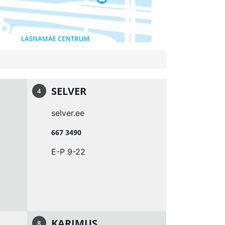
SELVER
4
selver.ee
667 3490
E-P 9-22
KARIMUS
8