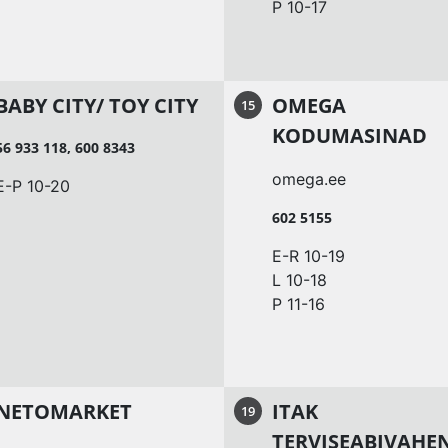
P 10-17
BABY CITY/ TOY CITY
OMEGA
15
KODUMASINAD
56 933 118, 600 8343
omega.ee
E-P 10-20
602 5155
E-R 10-19
L 10-18
P 11-16
NETOMARKET
ITAK
19
TERVISEABIVAHE