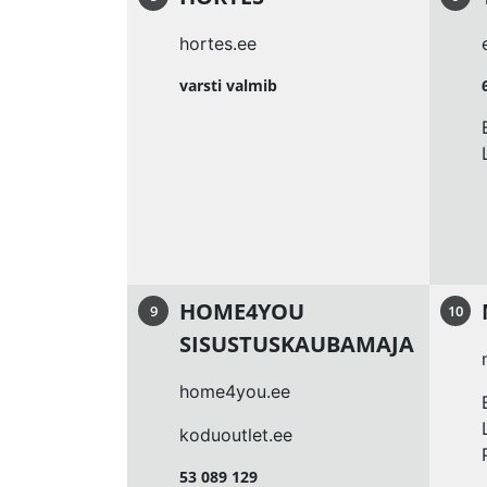
hortes.ee
varsti valmib
HOME4YOU
9
10
SISUSTUSKAUBAMAJA
home4you.ee
koduoutlet.ee
53 089 129